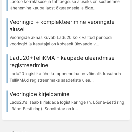
Laotöö korrektsuse ja tähtaegsuse aluseks on süsteemne
lähenemine kauba laost õigeaegsele ja õige...
Veoringid + komplekteerimine veoringide
alusel
Veoringide aknas kuvab Ladu20 kõik valitud perioodi
veoringid ja kasutajal on koheselt ülevaade v...
Ladu20+TelliKMA - kaupade üleandmise
registreerimine
Ladu20 logistika ühe komponendina on võimalik kasutada
TelliKMA'd registreerimaks saadetiste ülea...
Veoringide kirjeldamine
Ladu20's saab kirjeldada logistikaringe (n. Lõuna-Eesti ring,
Lääne-Eesti ring). Soovitatav on k...